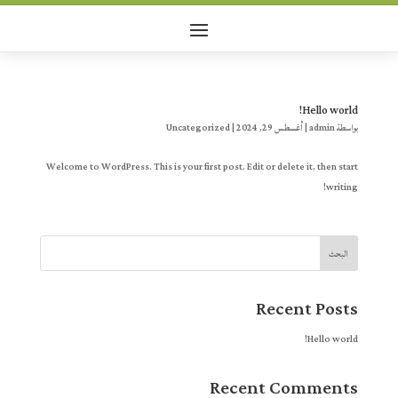
Hello world!
بواسطة
admin
|
أغسطس 29, 2024
|
Uncategorized
Welcome to WordPress. This is your first post. Edit or delete it, then start
writing!
البحث
Recent Posts
Hello world!
Recent Comments