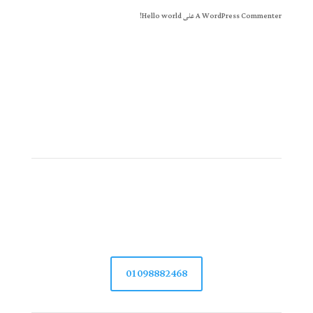
A WordPress Commenter
على
Hello world!
الصالحية جاردن
محافظة الشرقية – مركز ديرب نجم – برج المنسي
01098882468